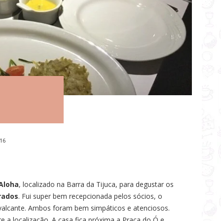
16
Aloha
, localizado na Barra da Tijuca, para degustar os
rados
. Fui super bem recepcionada pelos sócios, o
valcante. Ambos foram bem simpáticos e atenciosos.
e a localização. A casa fica próxima a Praça do Ó e