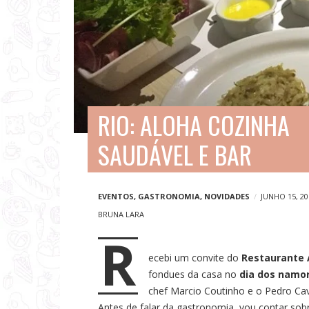
V
i
a
g
e
RIO: ALOHA COZINHA
n
s
SAUDÁVEL E BAR
e
N
EVENTOS
,
GASTRONOMIA
,
NOVIDADES
JUNHO 15, 20
o
BRUNA LARA
t
R
í
ecebi um convite do
Restaurante 
c
fondues da casa no
dia dos namo
chef Marcio Coutinho e o Pedro Ca
i
Antes de falar da gastronomia, vou contar sobr