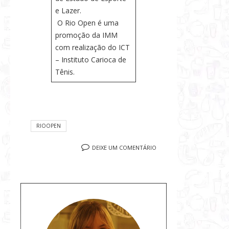
e Lazer.
O Rio Open é uma
promoção da IMM
com realização do ICT
– Instituto Carioca de
Tênis.
RIOOPEN
DEIXE UM COMENTÁRIO
S
o
b