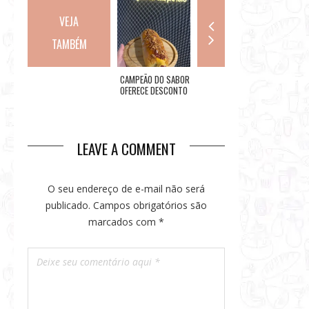
VEJA
TAMBÉM
VILLAGEMALL
CAMPEÃO DO SABOR
4E5 BAR: NOVIDADE
ROCK IN
PROMOVE
OFERECE DESCONTO
NA ORLA DA BARRA
VENDA 
TEMPORADA DE
NO DIA DO
DA TIJUCA(RJ)
PARA O D
FEIJOADAS
CACHORRO-QUENTE
SETEMB
STRAY K
HEADLI
LEAVE A COMMENT
MUNDO
O seu endereço de e-mail não será
publicado.
Campos obrigatórios são
marcados com
*