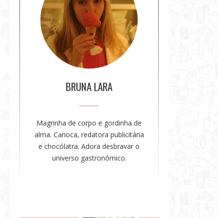
r
e
a
a
u
t
o
BRUNA LARA
r
a
Magrinha de corpo e gordinha de
alma. Carioca, redatora publicitária
e chocólatra. Adora desbravar o
universo gastronômico.