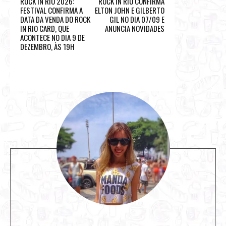
ROCK IN RIO 2026:
ROCK IN RIO CONFIRMA
FESTIVAL CONFIRMA A
ELTON JOHN E GILBERTO
DATA DA VENDA DO ROCK
GIL NO DIA 07/09 E
IN RIO CARD, QUE
ANUNCIA NOVIDADES
ACONTECE NO DIA 9 DE
DEZEMBRO, ÀS 19H
S
i
t
e
s
i
d
e
b
a