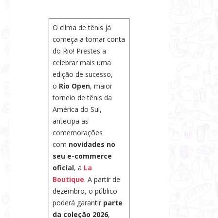
s
e
O clima de tênis já
N
começa a tomar conta
o
do Rio! Prestes a
t
celebrar mais uma
í
edição de sucesso,
c
o
Rio Open
, maior
i
torneio de tênis da
América do Sul,
a
antecipa as
s
comemorações
com
novidades no
seu e-commerce
oficial
, a
La
Boutique
. A partir de
dezembro, o público
poderá garantir
parte
da coleção 2026
,