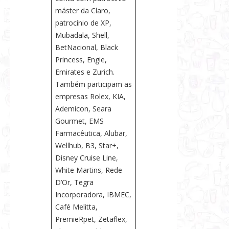
máster da Claro,
patrocínio de XP,
Mubadala, Shell,
BetNacional, Black
Princess, Engie,
Emirates e Zurich.
Também participam as
empresas Rolex, KIA,
Ademicon, Seara
Gourmet, EMS
Farmacêutica, Alubar,
Wellhub, B3, Star+,
Disney Cruise Line,
White Martins, Rede
D’Or, Tegra
Incorporadora, IBMEC,
Café Melitta,
PremieRpet, Zetaflex,