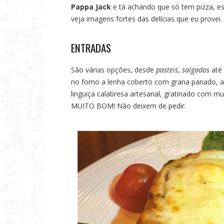
a
Pappa Jack
e tá achando que só tem pizza, e
veja imagens fortes das delícias que eu provei.
s
ENTRADAS
São várias opções, desde
pasteis
,
salgados
até 
no forno a lenha coberto com grana panado, al
linguiça calabresa artesanal, gratinado com mu
MUITO BOM! Não deixem de pedir.