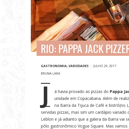
V
i
a
g
e
RIO: PAPPA JACK PIZZE
n
s
e
GASTRONOMIA
,
VARIEDADES
JULHO 29, 2017
BRUNA LARA
N
J
o
á havia provado as pizzas do
Pappa Ja
t
unidade em Copacabana. Além de realiz
í
na Barra da Tijuca de Café e bistrô(no
servidas pizzas, mas sim um cardápio variado 
c
Leblon e já adianto que a galera da Barra vai 
i
pólo gastronômico Vogue Square. Mas vamos 