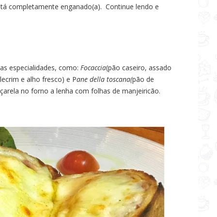
stá completamente enganado(a). Continue lendo e
as especialidades, como:
Focaccia
(pão caseiro, assado
ecrim e alho fresco) e P
ane della toscana(
pão de
çarela no forno a lenha com folhas de manjeiricão.