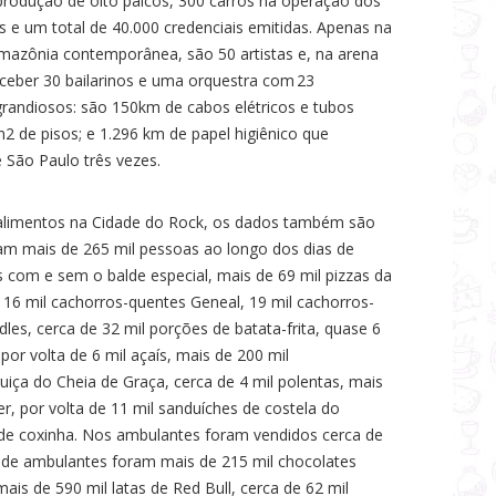
rodução de oito palcos, 300 carros na operação dos
s e um total de 40.000 credenciais emitidas. Apenas na
mazônia contemporânea, são 50 artistas e, na arena
eber 30 bailarinos e uma orquestra com 23
grandiosos: são 150km de cabos elétricos e tubos
m2 de pisos; e 1.296 km de papel higiênico que
e São Paulo três vezes.
alimentos na Cidade do Rock, os dados também são
am mais de 265 mil pessoas ao longo dos dias de
s com e sem o balde especial, mais de 69 mil pizzas da
e 16 mil cachorros-quentes Geneal, 19 mil cachorros-
es, cerca de 32 mil porções de batata-frita, quase 6
por volta de 6 mil açaís, mais de 200 mil
uiça do Cheia de Graça, cerca de 4 mil polentas, mais
er, por volta de 11 mil sanduíches de costela do
 de coxinha. Nos ambulantes foram vendidos cerca de
a de ambulantes foram mais de 215 mil chocolates
ais de 590 mil latas de Red Bull, cerca de 62 mil