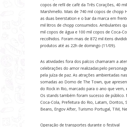
copos de refil de café da Três Corações, 40 mi
Marshmello. Mais de 740 mil copos de chopp 
as duas beerstation e o bar da marca em fren
mil litros de chopp consumidos. Ambulantes 
mil copos de água e 100 mil copos de Coca-Col
recolhidos. Foram mais de 872 mil itens dividi
produtos até as 22h de domingo (11/09).
As atividades fora dos palcos chamaram a aten
celebrações do amor realizadas pelo personage
pela juíza de paz. As atrações ambientadas n
somadas ao Domo de The Town, que apresenta
do Rock in Rio, marcado para o ano que vem,
Os stands também foram sucesso de público. 
Coca-Cola, Prefeitura do Rio, Latam, Doritos, S
Beans, Engov After, Turismo Portugal, TIM, Ne
Operação de transportes durante o festival