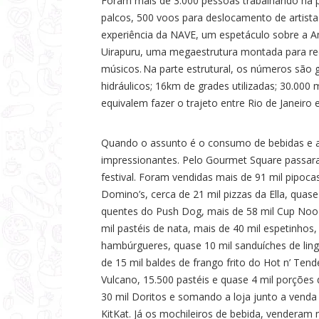
Foram mais de 3.000 pessoas trabalhando na p
palcos, 500 voos para deslocamento de artista
experiência da NAVE, um espetáculo sobre a A
Uirapuru, uma megaestrutura montada para rec
músicos. Na parte estrutural, os números são 
hidráulicos; 16km de grades utilizadas; 30.000 
equivalem fazer o trajeto entre Rio de Janeiro 
Quando o assunto é o consumo de bebidas e 
impressionantes. Pelo Gourmet Square passar
festival. Foram vendidas mais de 91 mil pipoca
Domino’s, cerca de 21 mil pizzas da Ella, quas
quentes do Push Dog, mais de 58 mil Cup Noodl
mil pastéis de nata, mais de 40 mil espetinhos, 
hambúrgueres, quase 10 mil sanduíches de ling
de 15 mil baldes de frango frito do Hot n’ Tend
Vulcano, 15.500 pastéis e quase 4 mil porções
30 mil Doritos e somando a loja junto a vend
KitKat. Já os mochileiros de bebida, venderam m