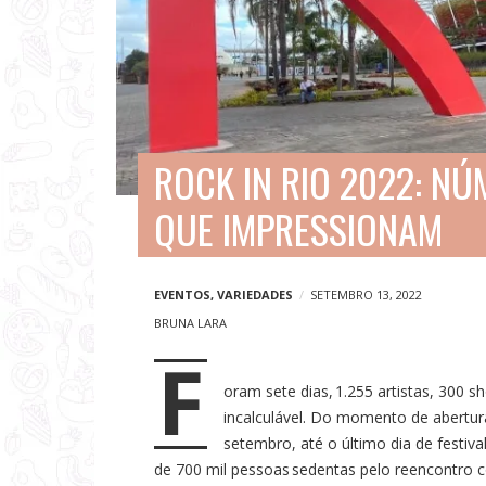
V
i
a
g
e
ROCK IN RIO 2022: N
n
QUE IMPRESSIONAM
s
e
N
EVENTOS
,
VARIEDADES
SETEMBRO 13, 2022
o
BRUNA LARA
F
t
oram sete dias, 1.255 artistas, 300
í
incalculável. Do momento de abertur
c
setembro, até o último dia de festiv
i
de 700 mil pessoas sedentas pelo reencontro 