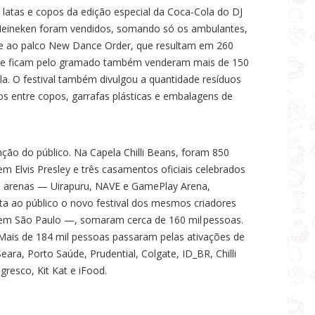
l latas e copos da edição especial da Coca-Cola do DJ
Heineken foram vendidos, somando só os ambulantes,
te ao palco New Dance Order, que resultam em 260
que ficam pelo gramado também venderam mais de 150
a. O festival também divulgou a quantidade resíduos
dos entre copos, garrafas plásticas e embalagens de
ção do público. Na Capela Chilli Beans, foram 850
m Elvis Presley e três casamentos oficiais celebrados
as arenas — Uirapuru, NAVE e GamePlay Arena,
 ao público o novo festival dos mesmos criadores
 em São Paulo —, somaram cerca de 160 mil pessoas.
Mais de 184 mil pessoas passaram pelas ativações de
eara, Porto Saúde, Prudential, Colgate, ID_BR, Chilli
gresco, Kit Kat e iFood.