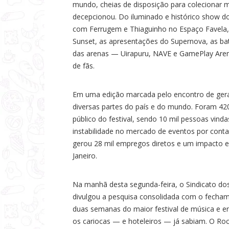
mundo, cheias de disposição para colecionar 
a
decepcionou. Do iluminado e histórico show d
s
com Ferrugem e Thiaguinho no Espaço Favela,
Sunset, as apresentações do Supernova, as ba
das arenas — Uirapuru, NAVE e GamePlay Aren
de fãs.
Em uma edição marcada pelo encontro de geraç
diversas partes do país e do mundo. Foram 42
público do festival, sendo 10 mil pessoas vind
instabilidade no mercado de eventos por conta
gerou 28 mil empregos diretos e um impacto e
Janeiro.
Na manhã desta segunda-feira, o Sindicato do
divulgou a pesquisa consolidada com o fecham
duas semanas do maior festival de música e 
os cariocas — e hoteleiros — já sabiam. O Roc