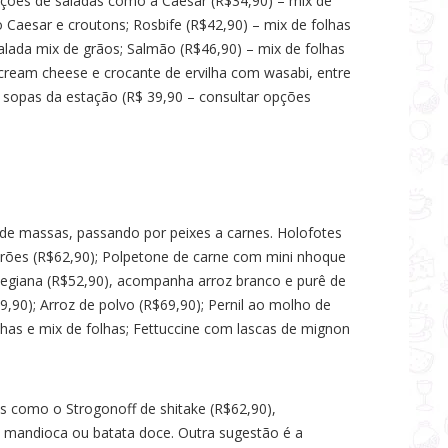
pções de saladas como a Caesar (R$34,90) – mix de
o Caesar e croutons; Rosbife (R$42,90) – mix de folhas
alada mix de grãos; Salmão (R$46,90) – mix de folhas
cream cheese e crocante de ervilha com wasabi, entre
sopas da estação (R$ 39,90 – consultar opções
de massas, passando por peixes a carnes. Holofotes
ões (R$62,90); Polpetone de carne com mini nhoque
giana (R$52,90), acompanha arroz branco e purê de
90); Arroz de polvo (R$69,90); Pernil ao molho de
has e mix de folhas; Fettuccine com lascas de mignon
como o Strogonoff de shitake (R$62,90),
e mandioca ou batata doce. Outra sugestão é a