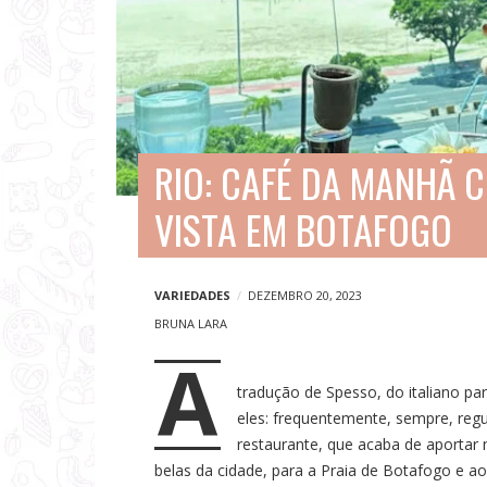
V
i
a
g
e
RIO: CAFÉ DA MANHÃ 
n
VISTA EM BOTAFOGO
s
e
N
VARIEDADES
DEZEMBRO 20, 2023
o
BRUNA LARA
A
t
tradução de Spesso, do italiano pa
í
eles: frequentemente, sempre, regu
c
restaurante, que acaba de aportar
i
belas da cidade, para a Praia de Botafogo e 