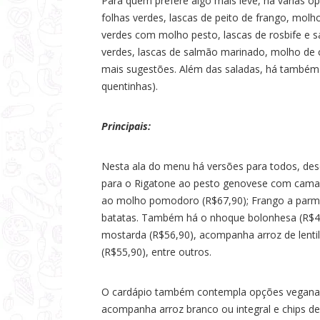
Para quem prefere algo mais leve, há várias o
folhas verdes, lascas de peito de frango, molh
verdes com molho pesto, lascas de rosbife e s
verdes, lascas de salmão marinado, molho de 
mais sugestões. Além das saladas, há também 
quentinhas).
Principais:
Nesta ala do menu há versões para todos, des
para o Rigatone ao pesto genovese com camar
ao molho pomodoro (R$67,90); Frango a parme
batatas. Também há o nhoque bolonhesa (R$49,
mostarda (R$56,90), acompanha arroz de lentil
(R$55,90), entre outros.
O cardápio também contempla opções veganas 
acompanha arroz branco ou integral e chips d