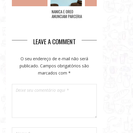
BLUE TREE PAULISTA:
NANICA E OREO
EME ARTE E GASTRÔ
COCO B
HOSPEDAGEM
ANUNCIAM PARCERIA
LANÇA MENU PARA
DOS RE
PERFEITA EM SP
QUE CELEBRA A
DUAS PESSOAS NO
PARTIC
PERSONALIDADE DOS
CENTRO DO RIO
RIO RE
CONSUMIDORES
WEEK
LEAVE A COMMENT
O seu endereço de e-mail não será
publicado.
Campos obrigatórios são
marcados com
*