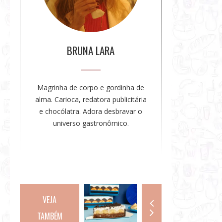
a
u
t
o
BRUNA LARA
r
a
Magrinha de corpo e gordinha de
alma. Carioca, redatora publicitária
e chocólatra. Adora desbravar o
universo gastronômico.
VEJA
TAMBÉM