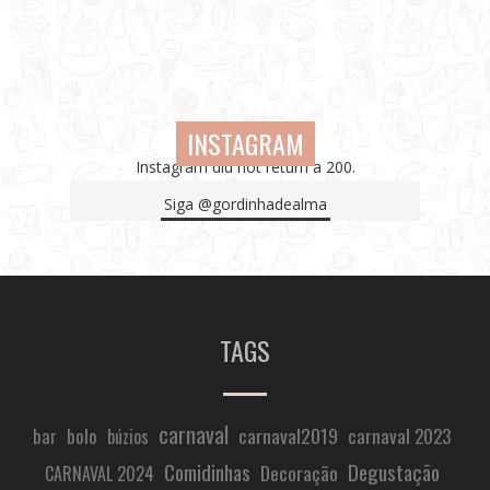
INSTAGRAM
Instagram did not return a 200.
Siga
@gordinhadealma
TAGS
carnaval
carnaval2019
carnaval 2023
bar
bolo
búzios
Comidinhas
Degustação
Decoração
CARNAVAL 2024