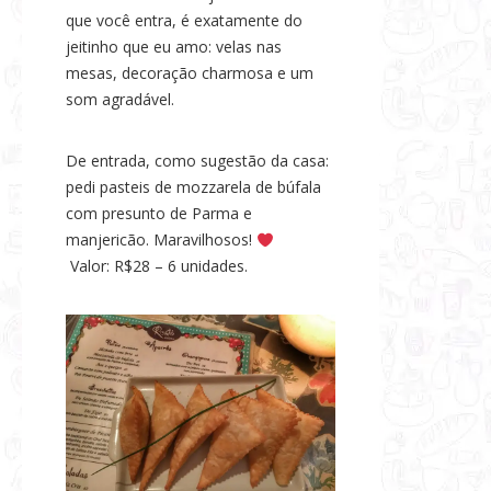
s
que você entra, é exatamente do
jeitinho que eu amo: velas nas
e
mesas, decoração charmosa e um
N
som agradável.
o
t
De entrada, como sugestão da casa:
í
pedi pasteis de mozzarela de búfala
c
com presunto de Parma e
i
manjericão. Maravilhosos!
a
Valor: R$28 – 6 unidades.
s