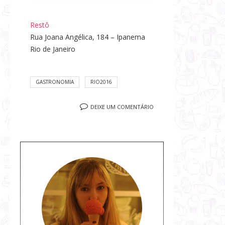
Restô
Rua Joana Angélica, 184 – Ipanema
Rio de Janeiro
GASTRONOMIA
RIO2016
DEIXE UM COMENTÁRIO
S
o
b
r
e
a