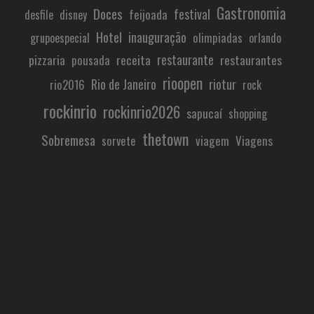
Gastronomia
Doces
festival
feijoada
desfile
disney
Hotel
inauguração
olimpiadas
grupoespecial
orlando
restaurante
pizzaria
receita
restaurantes
pousada
rioopen
Rio de Janeiro
riotur
rio2016
rock
rockinrio
rockinrio2026
sapucaí
shopping
thetown
Sobremesa
viagem
Viagens
sorvete