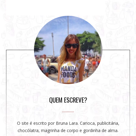
S
i
t
e
s
i
d
e
b
a
r
QUEM ESCREVE?
O site é escrito por Bruna Lara. Carioca, publicitária,
chocólatra, magrinha de corpo e gordinha de alma.