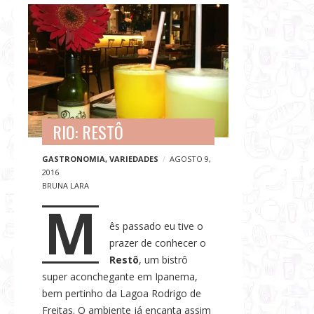
G
B
a
l
s
o
t
g
r
p
o
o
n
s
o
RIO: RESTÔ
t
m
s
GASTRONOMIA
,
VARIEDADES
AGOSTO 9,
i
2016
a
BRUNA LARA
,
M
V
ês passado eu tive o
i
prazer de conhecer o
a
Restô
, um bistrô
g
super aconchegante em Ipanema,
e
bem pertinho da Lagoa Rodrigo de
n
Freitas. O ambiente já encanta assim