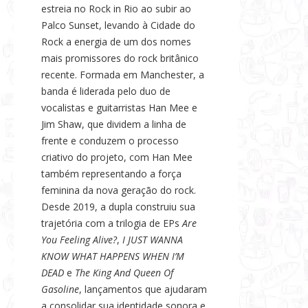
estreia no Rock in Rio ao subir ao
Palco Sunset, levando à Cidade do
Rock a energia de um dos nomes
mais promissores do rock britânico
recente. Formada em Manchester, a
banda é liderada pelo duo de
vocalistas e guitarristas Han Mee e
Jim Shaw, que dividem a linha de
frente e conduzem o processo
criativo do projeto, com Han Mee
também representando a força
feminina da nova geração do rock.
Desde 2019, a dupla construiu sua
trajetória com a trilogia de EPs
Are
You Feeling Alive?
,
I JUST WANNA
KNOW WHAT HAPPENS WHEN I’M
DEAD
e
The King And Queen Of
Gasoline
, lançamentos que ajudaram
a consolidar sua identidade sonora e