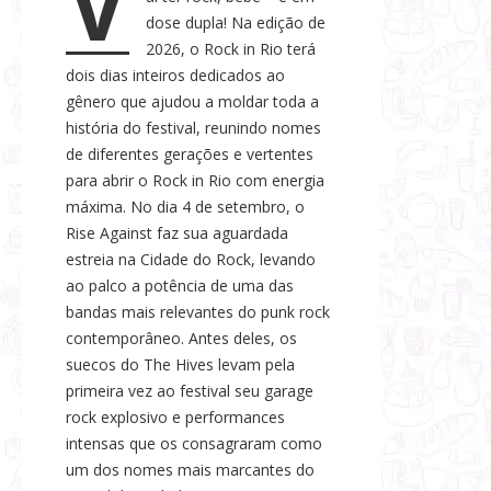
V
s
dose dupla! Na edição de
e
2026, o Rock in Rio terá
dois dias inteiros dedicados ao
N
gênero que ajudou a moldar toda a
o
história do festival, reunindo nomes
t
de diferentes gerações e vertentes
í
para abrir o Rock in Rio com energia
c
máxima. No dia 4 de setembro, o
i
Rise Against faz sua aguardada
a
estreia na Cidade do Rock, levando
s
ao palco a potência de uma das
bandas mais relevantes do punk rock
contemporâneo. Antes deles, os
suecos do The Hives levam pela
primeira vez ao festival seu garage
rock explosivo e performances
intensas que os consagraram como
um dos nomes mais marcantes do