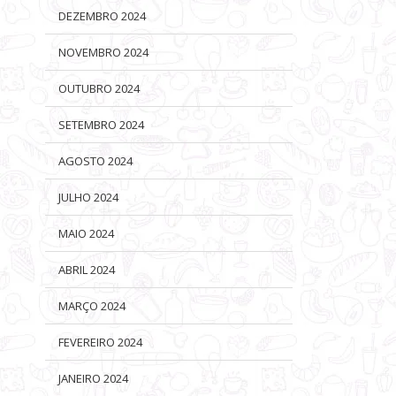
DEZEMBRO 2024
NOVEMBRO 2024
: VENDA
ROCK IN RIO É A SEGUNDA MARCA
RIO OPEN LANÇA NOVIDADES NO
OUTUBRO 2024
IA 11 DE
QUE MAIS EMOCIONA OS
E-COMMERCE E ANTECIPA PARTE
O STRAY KIDS
BRASILEIROS E A QUINTA MAIS
DA COLEÇÃO 2026 EM DEZEMBRO
SETEMBRO 2024
 PALCO MUNDO
AMADA
AGOSTO 2024
JULHO 2024
MAIO 2024
ABRIL 2024
MARÇO 2024
FEVEREIRO 2024
JANEIRO 2024