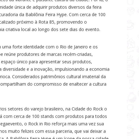
nidade única de adquirir produtos diversos da feira
 curadoria da Babilônia Feira Hype. Com cerca de 100
localizado próximo à Rota 85, promovendo o
criativa local ao longo dos sete dias do evento.
m uma forte identidade com o Rio de Janeiro e os
ype reúne produtores de marcas recém-criadas,
spaço único para apresentar seus produtos,
 diversidade e a inovação, impulsionando a economia
rioca. Considerados patrimônios cultural imaterial da
o compartilham do compromisso de enaltecer a cultura
os setores do varejo brasileiro, na Cidade do Rock o
rá com cerca de 100 stands com produtos para todos
megaevento, o Rock in Rio reforça mais uma vez sua
os muito felizes com essa parceria, que vai deixar a
a. A Babilônia Feira Hype é um ícone da nossa cidade,