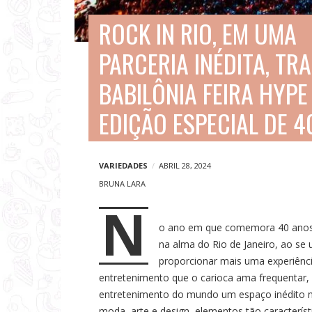
V
ROCK IN RIO, EM UMA
i
a
PARCERIA INÉDITA, TRA
g
BABILÔNIA FEIRA HYPE
e
EDIÇÃO ESPECIAL DE 4
n
s
e
VARIEDADES
ABRIL 28, 2024
N
BRUNA LARA
N
o
o ano em que comemora 40 anos, 
t
na alma do Rio de Janeiro, ao se
í
proporcionar mais uma experiência
c
entretenimento que o carioca ama frequentar, 
entretenimento do mundo um espaço inédito n
i
moda, arte e design, elementos tão característi