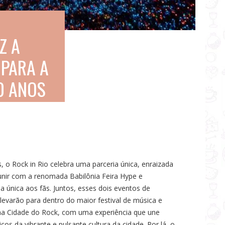
Z A
 PARA A
0 ANOS
o Rock in Rio celebra uma parceria única, enraizada
 unir com a renomada Babilônia Feira Hype e
 única aos fãs. Juntos, esses dois eventos de
levarão para dentro do maior festival de música e
a Cidade do Rock, com uma experiência que une
cos da vibrante e pulsante cultura da cidade. Por lá, o