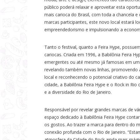
a
público poderá relaxar e aproveitar esta oportu
s
mais carioca do Brasil, com toda a chancela e
marcas participantes, este novo local estará 
empreendedorismo e impulsionando a economia 
Tanto o festival, quanto a Feira Hype, possue
cariocas. Criada em 1996, a Babilônia Feira H
emergentes ou até mesmo já famosas em um e
revelando também novas linhas, promovendo a
local e reconhecendo o potencial criativo do ca
cidade, a Babilônia Feira Hype e o Rock in Ri
e a diversidade do Rio de Janeiro.
Responsável por revelar grandes marcas de vári
espaço dedicado à Babilônia Feira Hype conta
os gostos. Ao trazer a marca para dentro do 
conexão profunda com o Rio de Janeiro. “Estam
atmosfera da Cidade do Rock ainda mais mágic