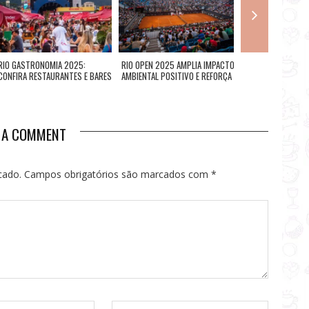
RIO GASTRONOMIA 2025:
RIO OPEN 2025 AMPLIA IMPACTO
ROCK IN RIO 2026
CONFIRA RESTAURANTES E BARES
AMBIENTAL POSITIVO E REFORÇA
ESGOTADA PARA O D
PARTICIPANTES
LIDERANÇA COMO EVENTO
SETEMBRO, QUAND
CARBONO NEUTRO
É O HEADLINER DO
E A COMMENT
cado.
Campos obrigatórios são marcados com
*