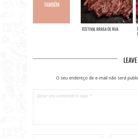
TAMBÉM
S E SEUS
MESA DECORADA PARA PÁSCOA
FESTIVAL BRASA DE RUA
LEAV
O seu endereço de e-mail não será publi